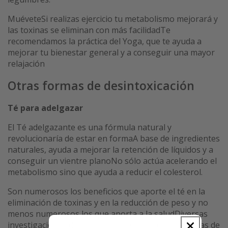
MuéveteSi realizas ejercicio tu metabolismo mejorará y
las toxinas se eliminan con más facilidadTe
recomendamos la práctica del Yoga, que te ayuda a
mejorar tu bienestar general y a conseguir una mayor
relajación
Otras formas de desintoxicación
Té para adelgazar
El Té adelgazante es una fórmula natural y
revolucionaría de estar en formaA base de ingredientes
naturales, ayuda a mejorar la retención de líquidos y a
conseguir un vientre planoNo sólo actúa acelerando el
metabolismo sino que ayuda a reducir el colesterol.
Son numerosos los beneficios que aporte el té en la
eliminación de toxinas y en la reducción de peso y no
menos numerosos los que aporta a la saludDiversas
investigaciones demuestran que basta con dos tazas de