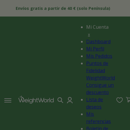
Ir
 Y
directamente
Envíos gratis a partir de 40 € (solo Península)
al contenido
Mi Cuenta
x
Dashboard
Mi Perfil
Mis Pedidos
Puntos de
Fidelidad
WeightWorld
Consigue un
descuento
Iniciar
0
Lista de
ar
Ces
sesión
deseos
Mis
referencias
Boletín de