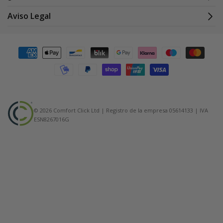
Aviso Legal
Formas
de
pago
© 2026 Comfort Click Ltd | Registro de la empresa 05614133 | IVA
ESN8267016G