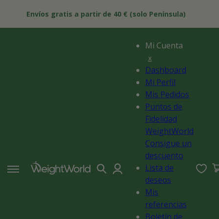
Ir
 Y
directamente
Envíos gratis a partir de 40 € (solo Península)
al contenido
Mi Cuenta
x
Dashboard
Mi Perfil
Mis Pedidos
Puntos de
Fidelidad
WeightWorld
Consigue un
descuento
Iniciar
0
Lista de
ar
Ces
sesión
deseos
Mis
referencias
Boletín de